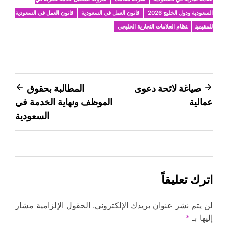
السعودية ودول الخليج 2026
قانون العمل في السعودية
قانون العمل في السعودية
للمقيمين
نظام العلامات التجارية الخليجي
تصفّح
صياغة لائحة دعوى
المطالبة بحقوق
عمالية
الموظف ونهاية الخدمة في
المقالات
السعودية
اترك تعليقاً
لن يتم نشر عنوان بريدك الإلكتروني.
الحقول الإلزامية مشار
إليها بـ
*