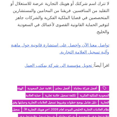
لا تترك اسم شركتك أو هويتك التجارية عرضة للاستغلال أو
التقليد من المنافسين. فريقنا من المحامين والمستشارين
المتخصصين في قضايا الملكية الفكرية والشركات جاهز
لتوفير الحماية القانونية القصوى لأعمالك في السعودية
والخليج.
تواصل معنا الآن واحصل على استشارة قانونية حول ماهية
وآلية تسجيل العلامة التجارية.
اقرأ أيضاً:
تحويل مؤسسة الى شركة بمكتب العمل
أفضل شركة محاماة
أفضل محامي
اقامة عمل السعودية
الهيئة
السعودية للملكية الفكرية
تكلفة تسجيل علامة تجارية
حماية العلامة
التجارية
دليل شامل يوضح خطوات وشروط تسجيل العلامات التجارية وحمايتها وفق
نظام العلامات التجارية الخليجي الموحد لعام 2026. احمِ هويتك التجارية الآن
سجيل
علامة تجارية في السعودية
شركة محاماة
شروط تسجيل علامة تجارية في