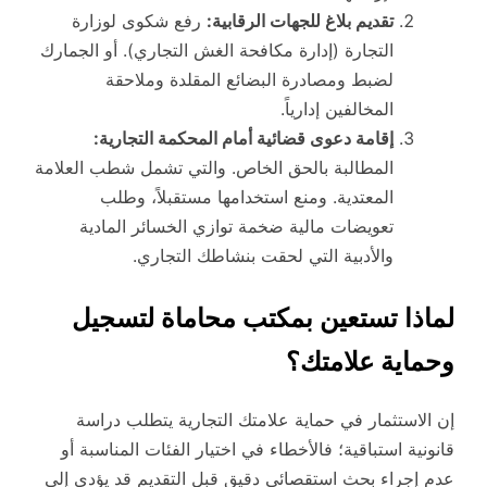
تقديم بلاغ للجهات الرقابية:
رفع شكوى لوزارة
التجارة (إدارة مكافحة الغش التجاري). أو الجمارك
لضبط ومصادرة البضائع المقلدة وملاحقة
المخالفين إدارياً.
إقامة دعوى قضائية أمام المحكمة التجارية:
المطالبة بالحق الخاص. والتي تشمل شطب العلامة
المعتدية. ومنع استخدامها مستقبلاً، وطلب
تعويضات مالية ضخمة توازي الخسائر المادية
والأدبية التي لحقت بنشاطك التجاري.
لماذا تستعين بمكتب محاماة لتسجيل
وحماية علامتك؟
إن الاستثمار في حماية علامتك التجارية يتطلب دراسة
قانونية استباقية؛ فالأخطاء في اختيار الفئات المناسبة أو
عدم إجراء بحث استقصائي دقيق قبل التقديم قد يؤدي إلى