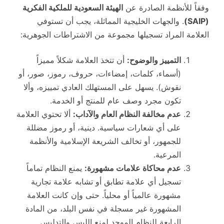
وفقاً للأنظمة الصادرة عن
الهيئة السعودية للملكية الفكرية
(SAIP)
. والجهات الخليجية المماثلة، يجب أن تستوفي
العلامة المراد تسجيلها مجموعة من الاشتراطات الجوهرية:
التمييز والوضوح:
أن تتخذ العلامة شكلاً مميزاً
(أسماء، كلمات، إمضاءات، حروف، رموز، صور، أو
نقوش). يسهل على المستهلك العادي تمييزه، وألا
تكون مجرد وصف عام للمنتج أو الخدمة.
عدم مخالفة النظام العام والآداب:
ألا تحتوي العلامة
على أي شعارات سياسية. دينية، أو رموز مضللة
للجمهور، أو تخالف الشريعة الإسلامية والأنظمة
المرعية.
عدم محاكاة علامات مشهورة:
يمنع النظام تماماً
تسجيل أي علامة تطابق أو تشابه علامة تجارية
مشهورة عالمياً أو محلياً. حتى وإن كانت العلامة
المشهورة غير مسجلة في نفس البلد، من المادة
الرابعة للنظام الموحد لمنع اللبس والتدليس.