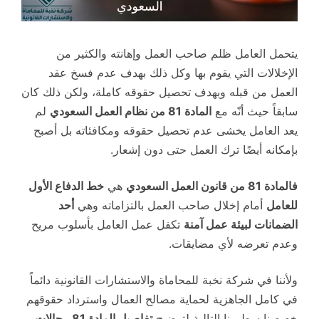
يتحمل العامل ظلم صاحب العمل وإهانته والكثير من
الإخلالات التي يقوم بها وكل ذلك بهدف عدم فسخ عقد
العمل من قبله وبهدف تحصيل حقوقه كاملة، ولكن ذلك كان
سابقاً حيث أنّه مع
المادة 81 من نظام العمل السعودي
لم
يعد العامل يخشى عدم تحصيل حقوقه ومكافئاته بل أصبح
بإمكانه أيضًا ترك العمل حتى دون إشعار.
فالمادة 81 من قانون العمل السعودي
هي
خط الدفاع الأول
للعامل
أمام إخلال صاحب العمل بالتزاماته وهي
أحد
الضمانات لبيئة عمل آمنة
تكفل عمل العامل بأسلوب مريح
وعدم تعرضه لأي مضايقات.
ولأننا في شركة نخبة للمحاماة والاستشارات القانونية دائماً
في كامل الجاهزية لحماية مصالح العمال واسترداد حقوقهم
خصصنا سطورنا التالية لتوضيح
تفاصيل المادة 81
و
حالات