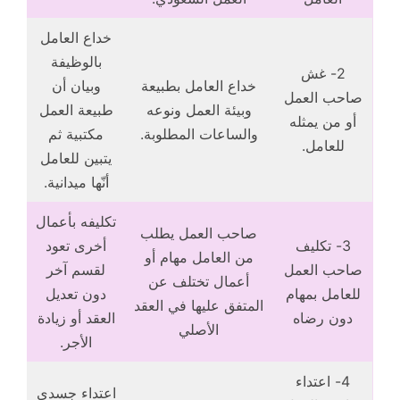
خداع العامل
بالوظيفة
2- غش
خداع العامل بطبيعة
وبيان أن
صاحب العمل
وبيئة العمل ونوعه
طبيعة العمل
أو من يمثله
والساعات المطلوبة.
مكتبية ثم
للعامل.
يتبين للعامل
أنّها ميدانية.
تكليفه بأعمال
صاحب العمل يطلب
3- تكليف
أخرى تعود
من العامل مهام أو
صاحب العمل
لقسم آخر
أعمال تختلف عن
للعامل بمهام
دون تعديل
المتفق عليها في العقد
دون رضاه
العقد أو زيادة
الأصلي
الأجر.
4- اعتداء
اعتداء جسدي