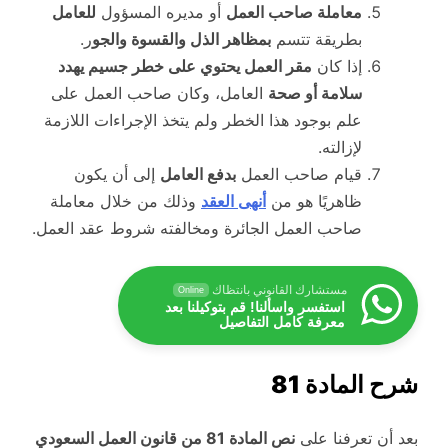
معاملة صاحب العمل
أو مديره المسؤول
للعامل
بطريقة تتسم
بمظاهر الذل والقسوة والجو
ر.
إذا كان
مقر العمل يحتوي على خطر جسيم يهدد
سلامة أو صحة
العامل، وكان صاحب العمل على
علم بوجود هذا الخطر ولم يتخذ الإجراءات اللازمة
لإزالته.
قيام صاحب العمل
بدفع العامل
إلى أن يكون
ظاهريًا هو من
أنهى العقد
وذلك من خلال معاملة
صاحب العمل الجائرة ومخالفته شروط عقد العمل.
مستشارك القانوني بانتظاك
Online
استفسر واسألنا! قم بتوكيلنا بعد
معرفة كامل التفاصيل
شرح المادة 81
بعد أن تعرفنا على
نص المادة 81 من قانون العمل السعودي