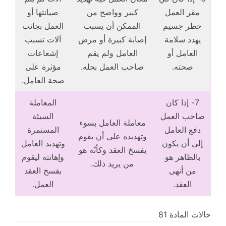
مقر العمل
كبير وواضح من
صيانتها أو
خطر جسيم
الممكن أن يسبب
العمل بجانب
يهدد سلامة
إصابة كبيرة أو مرض
آلات تسبب
العامل أو
العامل ولم يقم
إشعاعات
صحته.
صاحب العمل بحله.
مؤثرة على
صحة العامل.
7- إذا كان
المعاملة
صاحب العمل
السيئة
معاملة العامل بسوء
دفع العامل
المستمرة
وتهديده على أن يقوم
إلى أن يكون
وتهديد العامل
بفسخ العقد وكأنّه هو
بالظاهر هو
وإهانته ليقوم
من يريد ذلك.
من أنهى
بفسخ العقد
العقد.
العمل.
حالات المادة 81