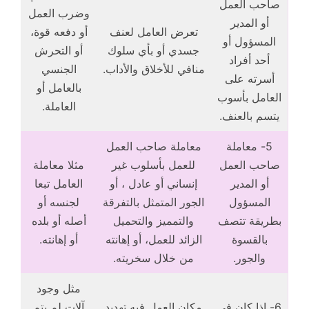
صاحب العمل
وضرب العمل
أو المدير
تعرض العامل لعنف
أو دفعه قوة،
المسؤول أو
جسدي أو بأي سلوك
أو التحرش
أحد أفراد
منافي للأخلاق والأداب.
الجنسي
أسرته على
بالعامل أو
العامل بأسوب
العاملة.
يتسم بالعنف.
5- معاملة
معاملة صاحب العمل
صاحب العمل
للعمل بأسلوب غير
مثلا معاملة
أو المدير
إنساني أو عادل ، أو
العامل تبعا
المسؤول
الجور المتمثل بالتفرقة
لجنسه أو
بطريقة تتصف
والتمميز والتحميل
أصله أو بلده
بالقسوة
الزائد للعمل، أو إهانته
أو إهانته.
والجور.
من خلال سخريته.
مثل وجود
6- إذا كان في
مكان العمل فيه تهديد
آلات لم يتم