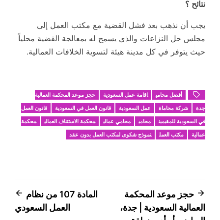
نتائح ؟
يجب أن نذهب بعد فشل القضية مع مكتب العمل إلى
مجلس حل النزاعات والذي يسمح له بمعالجة القضية محلياً
حيث يتوفر في كل مدينة هيئة لتسوية الخلافات العمالية.
أفضل محامي
اقامة عمل السعودية
حجز موعد المحكمة العمالية
جدة
شركة محاماة
عمل السعودية
قانون العمل في السعودية
قانون العمل
في السعودية للمقيمين
محامي
محامي عمالي
محكمة الاستئناف العمالي
محكمة
عمالية
مكتب العمل
نموذج شكوى لمكتب العمل بدون عقد
تصفّح
حجز موعد المحكمة
المادة 107 من نظام
العمالية السعودية | جدة،
العمل السعودي
المقالات