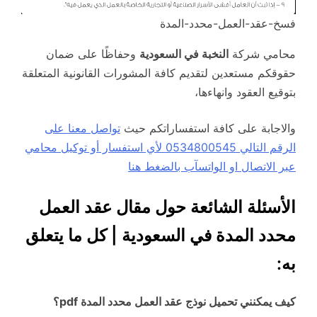
فسخ-عقد-العمل-محدد-المدة
محامي شركة
النخبة في السعودية
وحفاظًا على ضمان
حقوقكم مستعدين لتقديم كافة المشورات القانونية المتعلقة
بتوقيع العقود وانهاءها،
والاجابة على كافة استفساراتكم حيث
تواصل معنا على
الرقم التالي 0534800545 لأي استفسار أو توكيل محامي
عبر الاتصال او الواتسآب بالضغط هنا
الأسئلة الشائعة حول مقال عقد العمل
محدد المدة في السعودية | كل ما يتعلق
به:
كيف يمكنني تحميل نوذج عقد العمل محدد المدة pdf؟