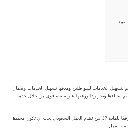
 الموظف
دائم لتسهيل الخدمات للمواطنين وهدفها تسهيل الخدمات وضمان
م إنشاءها وتحريرها ورفعها عبر منصة قوى من خلال خدمة
كما نؤكّد انّ عقود العمل الالكترونية مع غير السعوديين وفقًا للمادة 37 من نظام العمل السعودي يجب ان تكون محددة
خصة العمل.