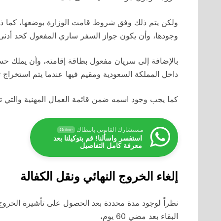
ولكن يتم ذلك وفق شروط قامت الوزارة بوضعها، كما ذك
وجودها، وأن يكون جواز السفر ساري المفعول كحد أدنى 
بالإضافة إلى سريان مفعول بطاقة إقامته، وأن يملك حس
داخل المملكة السعودية ومقيم فيها عندما يتم استخراج ت
كما يجب وجود اسمه ضمن قائمة العمال المهنية والتي تك
مستشارك القانوني بانتظاك
Online
استفسر واسألنا! قم بتوكيلنا بعد
معرفة كامل التفاصيل
إلغاء الخروج النهائي ونقل الكفالة
البقاء بعد مضي 60 يوم،