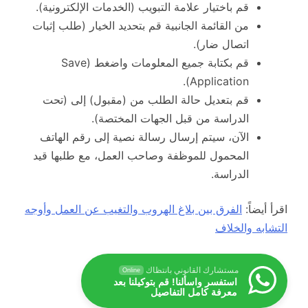
قم باختيار علامة التبويب (الخدمات الإلكترونية).
من القائمة الجانبية قم بتحديد الخيار (طلب إثبات
اتصال ضار).
قم بكتابة جميع المعلومات واضغط (Save
Application).
قم بتعديل حالة الطلب من (مقبول) إلى (تحت
الدراسة من قبل الجهات المختصة).
الآن، سيتم إرسال رسالة نصية إلى رقم الهاتف
المحمول للموظفة وصاحب العمل، مع طلبها قيد
الدراسة.
اقرأ أيضاً:
الفرق بين بلاغ الهروب والتغيب عن العمل وأوجه
التشابه والخلاف
مستشارك القانوني بانتظاك
Online
استفسر واسألنا! قم بتوكيلنا بعد
معرفة كامل التفاصيل