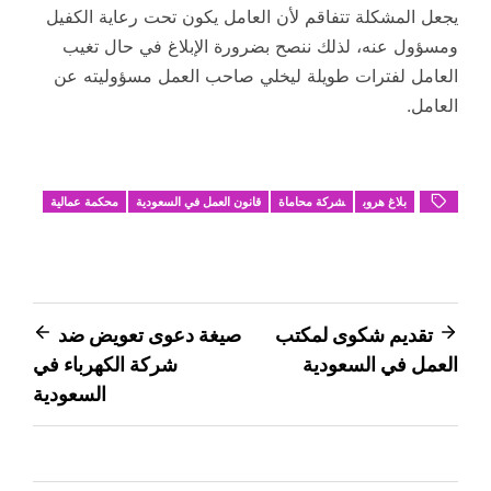
يجعل المشكلة تتفاقم لأن العامل يكون تحت رعاية الكفيل
ومسؤول عنه، لذلك ننصح بضرورة الإبلاغ في حال تغيب
العامل لفترات طويلة ليخلي صاحب العمل مسؤوليته عن
العامل.
بلاغ هروب
شركة محاماة
قانون العمل في السعودية
محكمة عمالية
تصفّح
تقديم شكوى لمكتب
صيغة دعوى تعويض ضد
العمل في السعودية
شركة الكهرباء في
المقالات
السعودية