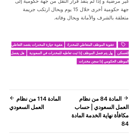
غير مرضية و إذا لم ينفذ قرار النقل من جهة حكومية إلى
جهة حكومية أخرى خلال 15 يوم وبحال ارتكب جريمة
متعلقة بالشرف والأمانة وبحال وفاته.
عقوبة الموظف المتعاطي للمخدرات
عقوبة حيازة المخدرات بقصد التعاطي
للعسكري
هل يتم فصل الموظف إذا ثبت تعاطيه للمخدرات في السعودية
هل يفصل
الموظف الحكومي إذا سجن مخدرات
تصفّح
المادة 84 من نظام
المادة 114 من نظام
العمل السعودي | حساب
العمل السعودي
المقالات
مكافأة نهاية الخدمة المادة
84