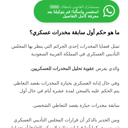
مستشارك القانوني بانتظاك
Online
استفسر واسألنا! قم بتوكيلنا بعد
معرفة كامل التفاصيل
ما هو حكم أول سابقة مخدرات عسكري؟
تمثل قضايا المخدرات إحدى الجرائم التي ينظر بها المجلس
التأديبي العسكري في المملكة العربية السعودية
والذي يفرض
عقوبة تحليل المخدرات للعسكريين
.
وفي حال إدانة العسكري بحيازة المخدرات بقصد التعاطي
يتم الحكم عليه بالسجن لمدة عشرة أيام في حال أول
سابقة مخدرات حيازة بقصد التعاطي الشخصي.
ومن الجدير بالذكر أن قرارات المجلس التأديبي العسكري
تتم بسرية، كما أنها قرارات نهائية لا يمكن إلغاؤها أو تعديلها