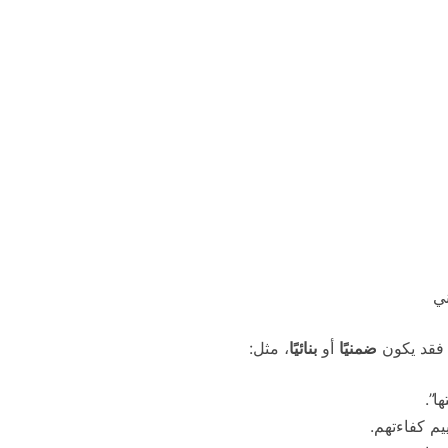
ني
. فقد يكون
ضمنيًا
أو
بنائيًا
، مثل:
ا”.
م كفاءتهم.