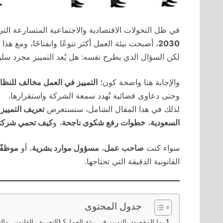
في ظل التحولات الاقتصادية والاجتماعية المتسارعة الت
2030
، أصبحت بيئة العمل أكثر تنوعًا وانفتاحًا، ومع هذ
لكن السؤال الذي يطرح نفسه: هل يُعد التمييز مجرد سلو
والإجابة هنا واضحة كون؛
التمييز في العمل مخالف للنظ
وحتى دعاوى قضائية تُهدد سمعة الشركة واستقرارها.
لذلك في هذا المقال الشامل، سنستعرض
تعريف التمييز 
السعودية
،
خطوات رفع شكوى ناجحة
، و
كيف تحمي شركتك 
سواء كنت
صاحب عمل
،
مسؤول موارد بشرية
، أو
موظفًا
القانونية الدقيقة التي تحتاجها.
جدول المحتوى
ما المقصود بالتمييز في بيئة العمل؟ (التعريف القانوني وال