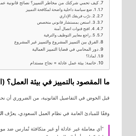
كيف تحمي شركتك من مخاطر التمييز؟ نصائح قانونية عمل
1. ضع سياسة داخلية واضحة لمكافحة التمييز
2. درّب فريقك الإداري
3. استعن بمستشار قانوني متخصص
4. افتح قنوات اتصال آمنة
5. راجع معايير التوظيف والترقية
الفرق بين التمييز المشروع والتمييز غير المشروع
دور المحامي في قضايا التمييز العمالية
لماذا؟
خاتمة: بيئة عمل عادلة = نجاح مستدام
ما المقصود بالتمييز في بيئة العمل؟ (ا
قبل الخوض في التفاصيل القانونية، من الضروري أن نحد
وفقًا للمبادئ العامة في نظام العمل السعودي، يعرَّف
ال
“أي معاملة غير عادلة أو غير متكافئة تُمارس ض