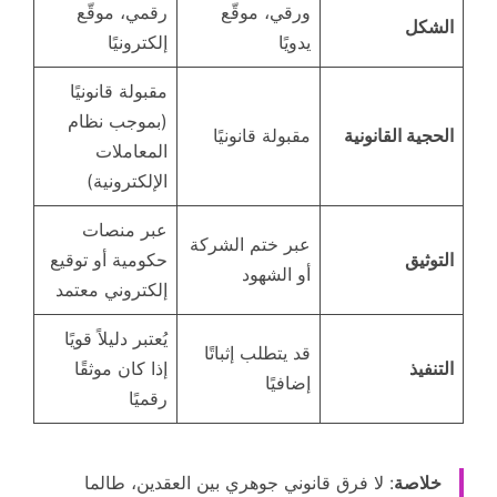
ورقي، موقّع
رقمي، موقّع
الشكل
يدويًا
إلكترونيًا
مقبولة قانونيًا
(بموجب نظام
الحجية القانونية
مقبولة قانونيًا
المعاملات
الإلكترونية)
عبر منصات
عبر ختم الشركة
التوثيق
حكومية أو توقيع
أو الشهود
إلكتروني معتمد
يُعتبر دليلاً قويًا
قد يتطلب إثباتًا
التنفيذ
إذا كان موثقًا
إضافيًا
رقميًا
خلاصة
: لا فرق قانوني جوهري بين العقدين، طالما