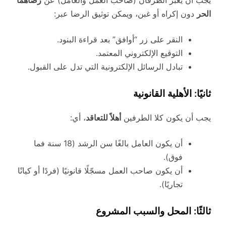
يجب أن يعبّر الطرفان (صاحب العمل والعامل) عن
رضاهما
الحر
دون إكراه أو غبن، ويمكن توثيق الرضا عبر:
النقر على زر “أوافق” بعد قراءة البنود.
التوقيع الإلكتروني المعتمد.
تبادل الرسائل الإلكترونية التي تدل على القبول.
ثانيًا: الأهلية القانونية
يجب أن يكون كلا الطرفين
أهلاً للتعاقد
، أي:
أن يكون العامل بالغًا سن الرشد (18 سنة فما
فوق).
أن يكون صاحب العمل مسجّلًا قانونيًا (فردًا أو كيانًا
تجاريًا).
ثالثًا: المحل والسبب المشروع