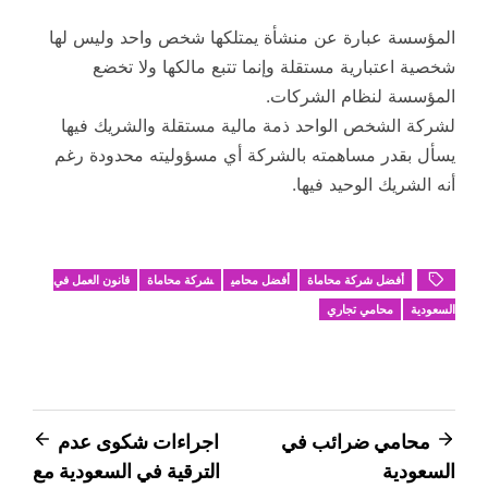
المؤسسة عبارة عن منشأة يمتلكها شخص واحد وليس لها
شخصية اعتبارية مستقلة وإنما تتبع مالكها ولا تخضع
المؤسسة لنظام الشركات.
لشركة الشخص الواحد ذمة مالية مستقلة والشريك فيها
يسأل بقدر مساهمته بالشركة أي مسؤوليته محدودة رغم
أنه الشريك الوحيد فيها.
أفضل شركة محاماة
أفضل محامي
شركة محاماة
قانون العمل في
السعودية
محامي تجاري
تصفّح
محامي ضرائب في
اجراءات شكوى عدم
السعودية
الترقية في السعودية مع
المقالات