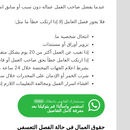
عندما يفصل صاحب العمل عماله دون سبب أو سابق انذا
فلا يجوز فصل العامل إلا إذا ارتكب خطأ ما مثل:
انتحال شخصية ما.
تزوير أوراق أو مستندات.
إذا تغيب عن العمل أكثر من 20 يوم بشكل متقطع أو 10 أيام متتالية دون مبرر ولكن يسبق الفصل انذار كتابي.
إذا ارتكب العامل خطأ بحق صاحب العمل أو قام 
بشرط اعلام الجهات المختصة خلال 24 ساعة من وقوع الحادث.
شرب الخمر أو الإدمان على المخدرات خلال سا
افشاء اسرار العمل ومخالفة التعليمات اللازم إت
مستشارك القانوني بانتظاك
Online
استفسر واسألنا! قم بتوكيلنا بعد
معرفة كامل التفاصيل
حقوق العمال في حالة الفصل التعسفي