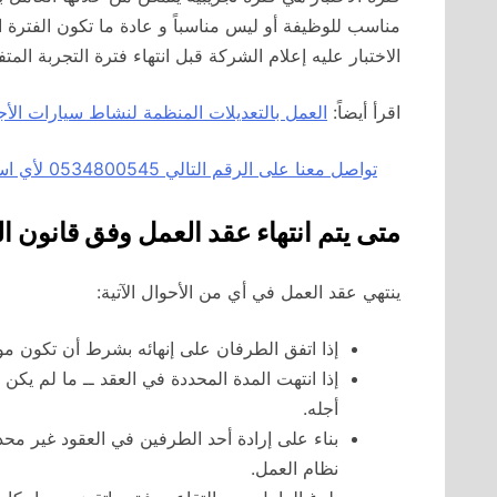
مناسب للوظيفة أو ليس مناسباً و عادة ما تكون الفترة ا
الاختبار عليه إعلام الشركة قبل انتهاء فترة التجربة المتف
اقرأ أيضاً:
العمل بالتعديلات المنظمة لنشاط سيارات الأجر
تواصل معنا على الرقم التالي 0534800545 لأي استفسار أو توكيل محامي عبر الاتصال او الواتسآب بالضغط هنا
متى يتم انتهاء عقد العمل وفق قانون 
ينتهي عقد العمل في أي من الأحوال الآتية:
إذا اتفق الطرفان على إنهائه بشرط أن تكون موا
إذا انتهت المدة المحددة في العقد ــ ما لم يك
أجله.
بناء على إرادة أحد الطرفين في العقود غير محد
نظام العمل.