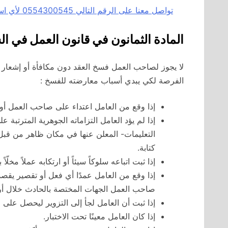
تواصل معنا على الرقم التالي 0554300545 لأي استفسار أو توكيل محامي عبر الاتصال او الواتسآب بالضغط هنا
المادة الثمانون
في قانون العمل في ال
لا يجوز لصاحب العمل فسخ العقد دون مكافأة أو إشعار ال
الفرصة لكي يبدي أسباب معارضته للفسخ :
إذا وقع من العامل اعتداء على صاحب العمل أو ا
إذا لم يؤد العامل التزاماته الجوهرية المترتبة 
التعليمات- المعلن عنها في مكان ظاهر من قبل
كتابة.
إذا ثبت اتباعه سلوكاً سيئاً أو ارتكابه عملاً مخلّاً
إذا وقع من العامل عمدًا أي فعل أو تقصير يق
صاحب العمل الجهات المختصة بالحادث خلال أ
إذا ثبت أن العامل لجأ إلى التزوير ليحصل على ا
إذا كان العامل معينًا تحت الاختبار.