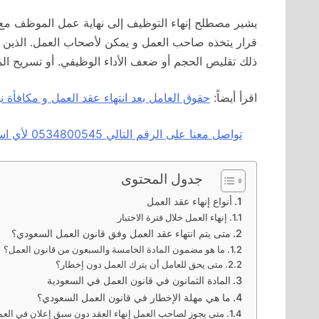
يشير مصطلح إنهاء التوظيف إلى نهاية عمل الموظف مع 
قرار يتخذه صاحب العمل و يمكن لأصحاب العمل. الذين يق
ذلك تقليص الحجم أو ضعف الأداء الوظيفي. أو تسريح ال
اقرأ أيضاً:
حقوق العامل بعد انتهاء عقد العمل و مكافأة نه
تواصل معنا على الرقم التالي 0534800545 لأي استفسار أو توكيل محامي عبر الاتصال او الواتسآب بالضغط هنا
جدول المحتوى
أنواع إنهاء عقد العمل
إنهاء العمل خلال فترة الاختبار
متى يتم انتهاء عقد العمل وفق قانون العمل السعودي؟
ما هو مضمون المادة الخامسة والسبعون من قانون العمل؟
متى يحق للعامل أن يترك العمل دون إخطار؟
المادة الثمانون في قانون العمل في السعودية
ما هي مهلة الإخطار في قانون العمل السعودي؟
متى يجوز لصاحب العمل إنهاء العقد دون سبق إعلان في الع