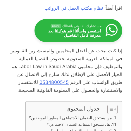
اقرأ أيضاً:
نظام مكتب العمل في الرواتب
مستشارك القانوني بانتظاك
Online
استفسر واسألنا! قم بتوكيلنا بعد
معرفة كامل التفاصيل
إذا كنت تبحث عن أفضل المحاميين والمستشارين القانونيين
في المملكة العربية السعودية بخصوص القضايا العمالية
والتوظيف فإن محاميي Labor Law in Saudi Arabia هم
الخيار الأفضل على الإطلاق لذلك سارع إلى الاتصال عن
طريق الواتساب على الرقم
0534800545
للاستفسار
والاستشارة والحصول على المعلومة القانونية الصحيحة.
جدول المحتوى
من يستحق الضمان الاجتماعي المطور للموظفين؟
هل يستحق المتقاعد الضمان الاجتماعي؟
كم راتب الضمان الاجتماعي المطور؟