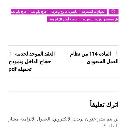
الجوازات السعودية
تأشيرة خروج وعودة
خرج ولم يعد
خرج ولم يعد
هل يستطيع العودة للسعودية،
منصة أبشر الإلكترونية
تصفّح
المادة 114 من نظام
العقد الموحد لخدمة
العمل السعودي
حجاج الداخل ونموذج
المقالات
تحميله pdf
اترك تعليقاً
لن يتم نشر عنوان بريدك الإلكتروني.
الحقول الإلزامية مشار
إليها بـ
*