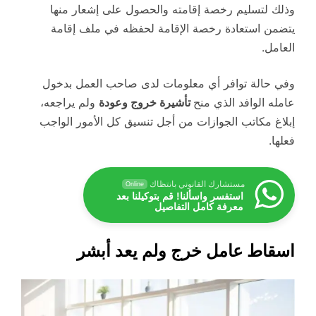
وذلك لتسليم رخصة إقامته والحصول على إشعار منها
يتضمن استعادة رخصة الإقامة لحفظه في ملف إقامة
العامل.
وفي حالة توافر أي معلومات لدى صاحب العمل بدخول
عامله الوافد الذي منح
تأشيرة خروج وعودة
ولم يراجعه،
إبلاغ مكاتب الجوازات من أجل تنسيق كل الأمور الواجب
فعلها.
مستشارك القانوني بانتظاك
Online
استفسر واسألنا! قم بتوكيلنا بعد
معرفة كامل التفاصيل
اسقاط عامل خرج ولم يعد أبشر