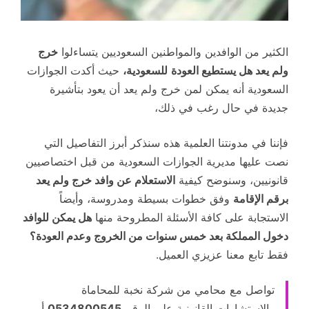
الكثير من الوافدين والمواطنين السعوديين يتساءلوا
خرج
ولم يعد هل يستطيع العودة
للسعودية،
حيث أكدت الجوازات
السعودية أنه يمكن لمن خرج ولم يعد أن يعود بتأشيرة
جديدة في حال رغب في ذلك،
فإننا في مدونتنا العلمية هذه سنذكر أبرز التفاصيل التي
نصت عليها مديرية الجوازات السعودية من قبل اختصاصيين
قانونيين، وسنوضح كيفية
الاستعلام عن وافد خرج ولم يعد
برقم الإقامة
وفق خطوات بسيطة ومدروسة، وأيضاً
الاستجابة على كافة الأسئلة المطروحة منها
هل يمكن للوافد
دخول المملكة بعد خمس سنوات من الخروج وعدم العودة؟
فقط تابع معنا عزيزي العميل.
تواصل مع محامي من شركة نخبة للمحاماة
والاستشارات القانونية على الرقم
0534800545
أو