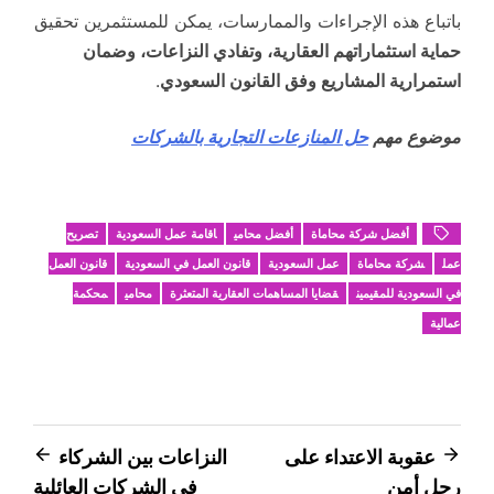
باتباع هذه الإجراءات والممارسات، يمكن للمستثمرين تحقيق
حماية استثماراتهم العقارية، وتفادي النزاعات، وضمان
استمرارية المشاريع وفق القانون السعودي
.
موضوع مهم
حل المنازعات التجارية بالشركات
أفضل شركة محاماة
أفضل محامي
اقامة عمل السعودية
تصريح
عمل
شركة محاماة
عمل السعودية
قانون العمل في السعودية
قانون العمل
في السعودية للمقيمين
قضايا المساهمات العقارية المتعثرة
محامي
محكمة
عمالية
تصفّح
عقوبة الاعتداء على
النزاعات بين الشركاء
رجل أمن
في الشركات العائلية