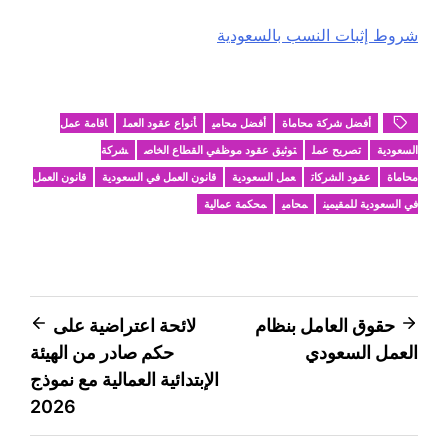
شروط إثبات النسب بالسعودية
أفضل شركة محاماة
أفضل محامي
أنواع عقود العمل
اقامة عمل
السعودية
تصريح عمل
توثيق عقود موظفي القطاع الخاص
شركة
محاماة
عقود الشركات
عمل السعودية
قانون العمل في السعودية
قانون العمل
في السعودية للمقيمين
محامي
محكمة عمالية
تصفّح
حقوق العامل بنظام
لائحة اعتراضية على
العمل السعودي
حكم صادر من الهيئة
المقالات
الإبتدائية العمالية مع نموذج
2026