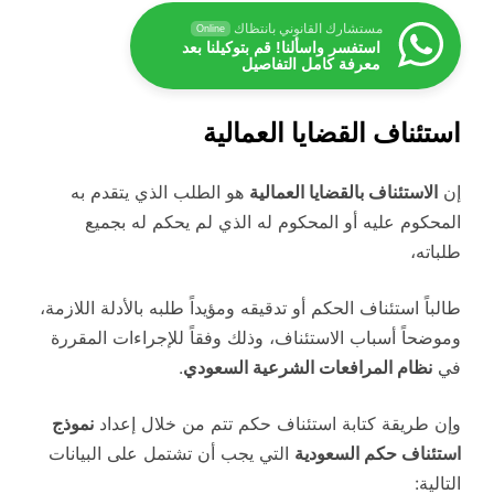
مستشارك القانوني بانتظاك
Online
استفسر واسألنا! قم بتوكيلنا بعد
معرفة كامل التفاصيل
استئناف القضايا العمالية
إن
الاستئناف
بالقضايا العمالية
هو الطلب الذي يتقدم به
المحكوم عليه أو المحكوم له الذي لم يحكم له بجميع
طلباته،
طالباً استئناف الحكم أو تدقيقه ومؤيداً طلبه بالأدلة اللازمة،
وموضحاً أسباب الاستئناف، وذلك وفقاً للإجراءات المقررة
في
نظام المرافعات الشرعية السعودي
.
وإن طريقة كتابة استئناف حكم تتم من خلال إعداد
نموذج
استئناف حكم السعودية
التي يجب أن تشتمل على البيانات
التالية: