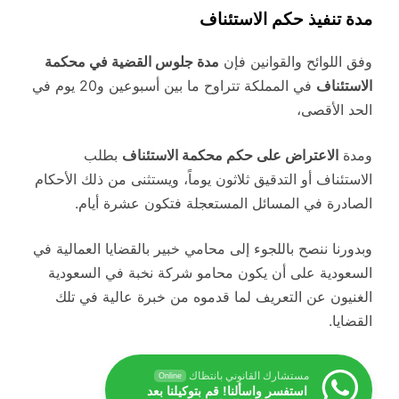
مدة تنفيذ حكم الاستئناف
وفق اللوائح والقوانين فإن
مدة جلوس القضية في محكمة
الاستئناف
في المملكة تتراوح ما بين أسبوعين و20 يوم في
الحد الأقصى،
ومدة
الاعتراض على حكم محكمة الاستئناف
بطلب
الاستئناف أو التدقيق ثلاثون يوماً، ويستثنى من ذلك الأحكام
الصادرة في المسائل المستعجلة فتكون عشرة أيام.
وبدورنا ننصح باللجوء إلى محامي خبير بالقضايا العمالية في
السعودية على أن يكون محامو شركة نخبة في السعودية
الغنيون عن التعريف لما قدموه من خبرة عالية في تلك
القضايا.
مستشارك القانوني بانتظاك
Online
استفسر واسألنا! قم بتوكيلنا بعد